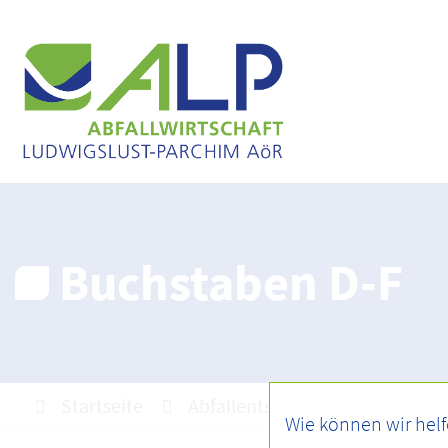
Buchstaben D-F
Startseite
Abfallentsorgung
Abfall A