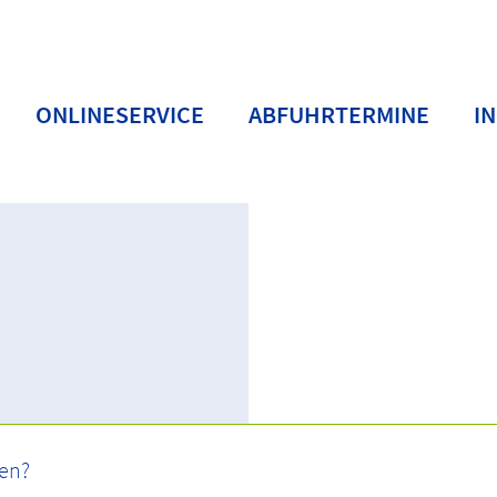
ONLINESERVICE
ABFUHRTERMINE
I
BC
Buchstaben D-F