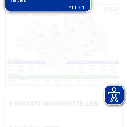
© ALP AöR
KONTAKT ANNAHMESTELLEN