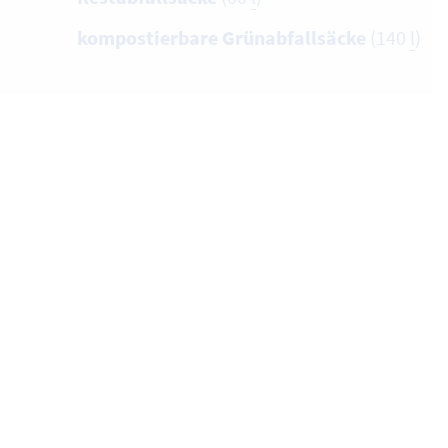
kompostierbare Grünabfallsäcke
(140
l
)