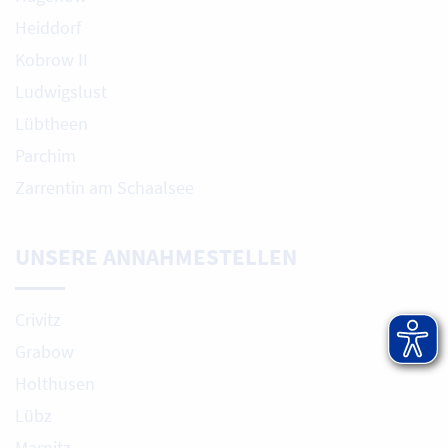
Heiddorf
Kobrow II
Ludwigslust
Lübtheen
Parchim
Zarrentin am Schaalsee
UNSERE ANNAHMESTELLEN
Crivitz
Grabow
Holthusen
Lübz
Marnitz