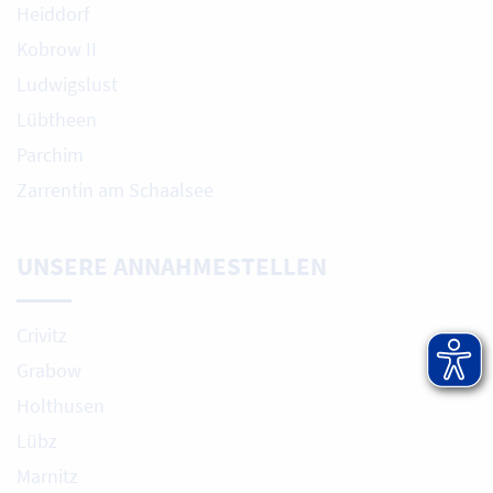
Heiddorf
Kobrow II
Ludwigslust
Lübtheen
Parchim
Zarrentin am Schaalsee
UNSERE ANNAHMESTELLEN
Crivitz
Grabow
Holthusen
Lübz
Marnitz