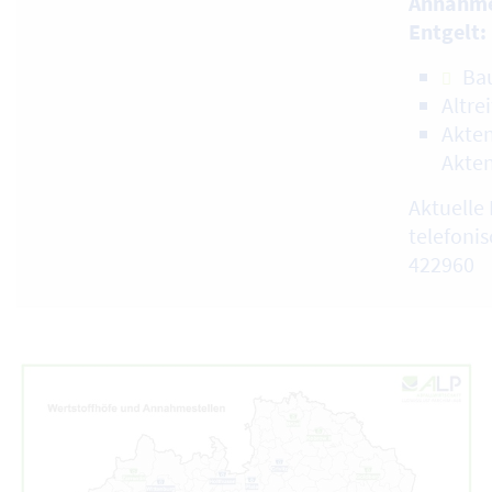
Annahme
Entgelt:
Ba
Altre
Akten
Akte
Aktuelle 
telefonis
422960