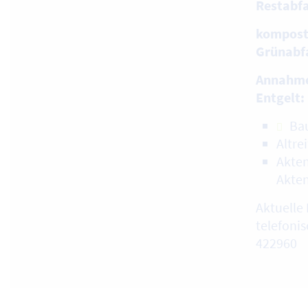
Restabfa
kompost
Grünabf
Annahme
Entgelt:
Ba
Altre
Akten
Akte
Aktuelle 
telefonis
422960