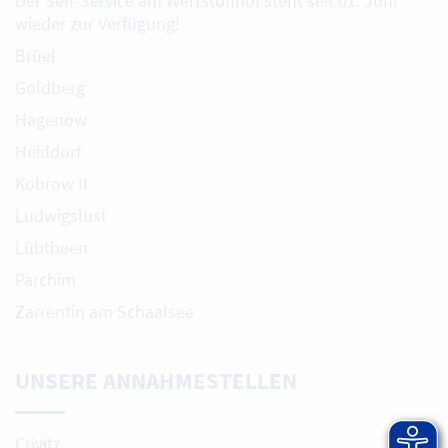
Der Self-Service am Wertstoffhof steht seit 01. Juni
wieder zur Verfügung!
Brüel
Goldberg
Hagenow
Heiddorf
Kobrow II
Ludwigslust
Lübtheen
Parchim
Zarrentin am Schaalsee
UNSERE ANNAHMESTELLEN
Crivitz