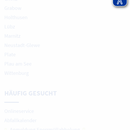
Grabow
Holthusen
Lübz
Marnitz
Neustadt-Glewe
Plate
Plau am See
Wittenburg
HÄUFIG GESUCHT
Onlineservice
Abfallkalender
Anmeldung Sperrmüllabholung