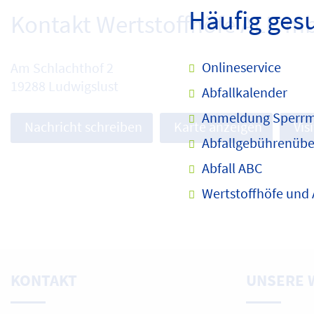
Häufig ges
Kontakt Wertstoffhöfe ALP m
Onlineservice
Am Schlachthof 2
19288 Ludwigslust
Abfallkalender
Anmeldung Sperrm
Nachricht schreiben
Karte anzeigen
Vis
Abfallgebührenübe
Abfall ABC
Wertstoffhöfe und
KONTAKT
UNSERE 