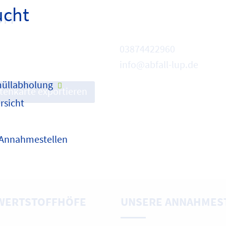
ucht
bH
03874422960
info@abfall-lup.de
üllabholung
itenkarte exportieren
rsicht
 Annahmestellen
WERTSTOFFHÖFE
UNSERE ANNAHMES