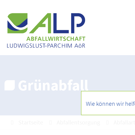
Grünabfall
Startseite
Abfallentsorgung
Abfallar