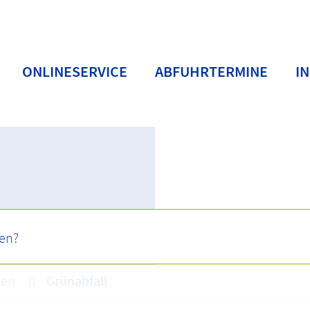
ONLINESERVICE
ABFUHRTERMINE
I
ten
Grünabfall