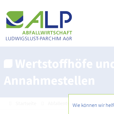
Wertstoffhöfe un
Annahmestellen
Startseite
Abfallentsorgung
Wertsto