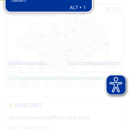
© ALP AöR
KONTAKT
Kontakt Wertstoffhöfe ALP mbH
Am Schlachthof 2