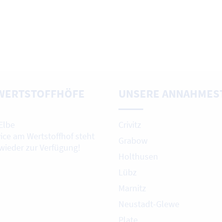
WERTSTOFFHÖFE
UNSERE ANNAHMES
Elbe
Crivitz
vice am Wertstoffhof steht
Grabow
 wieder zur Verfügung!
Holthusen
Lübz
Marnitz
Neustadt-Glewe
Plate