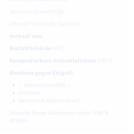
Druckerpatronen/
CD
s
Alt-und Frittierfett, Speiseöl
Verkauf von:
Restabfallsäcke
(60
l
)
kompostierbare Grünabfallsäcke
(140
l
)
Annahme gegen Entgelt:
Baumischabfälle
Altreifen
Akten (mit Aktenordner)
Aktuelle Preise telefonisch unter: 03874
422960