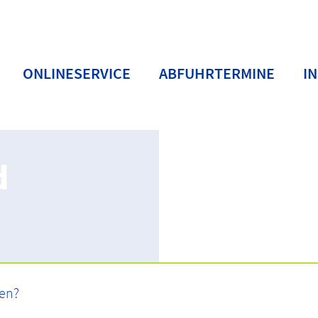
ONLINESERVICE
ABFUHRTERMINE
I
d
ffhöfe und Annahmestellen