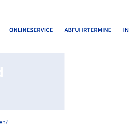
ONLINESERVICE
ABFUHRTERMINE
I
d
ffhöfe und Annahmestellen