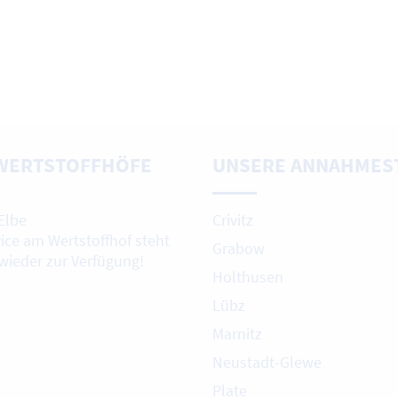
WERTSTOFFHÖFE
UNSERE ANNAHMES
Elbe
Crivitz
vice am Wertstoffhof steht
Grabow
 wieder zur Verfügung!
Holthusen
Lübz
Marnitz
Neustadt-Glewe
Plate