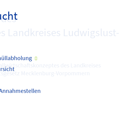
ucht
 des
es Landkreises Ludwigslust-
üllabholung
llwirtschaftskonzeptes des Landkreises
rsicht
haftsgesetz Mecklenburg-Vorpommern
 Annahmestellen