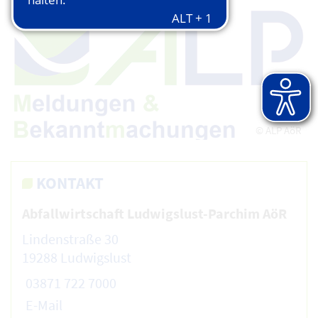
© ALP AöR
KONTAKT
Abfallwirtschaft Ludwigslust-Parchim AöR
Lindenstraße 30
19288 Ludwigslust
03871 722 7000
E-Mail