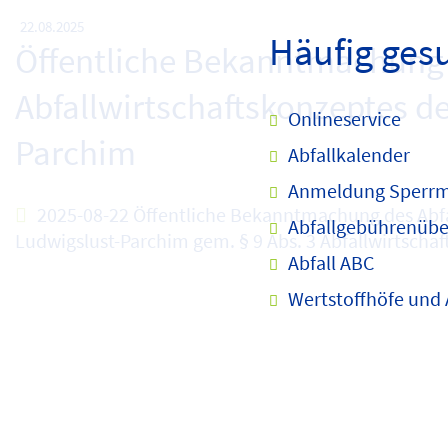
22.08.2025
Häufig ges
Öffentliche Bekanntmachung
Abfallwirtschaftskonzeptes d
Onlineservice
Parchim
Abfallkalender
Anmeldung Sperrm
2025-08-22 Öffentliche Bekanntmachung des Abfa
Abfallgebührenübe
Ludwigslust-Parchim gem. § 9 Abs. 3 Abfallwirtsc
Abfall ABC
Wertstoffhöfe und