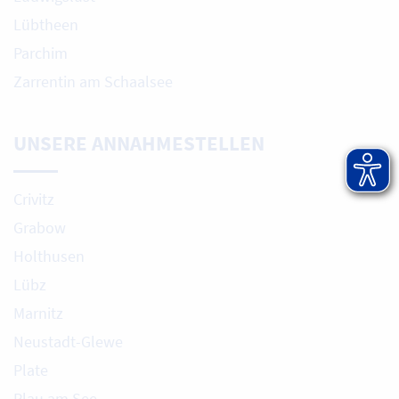
Lübtheen
Parchim
Zarrentin am Schaalsee
UNSERE ANNAHMESTELLEN
Crivitz
Grabow
Holthusen
Lübz
Marnitz
Neustadt-Glewe
Plate
Plau am See