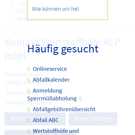
Startseite
Infocenter
Abfallgebühren
Abfallgebührenübersicht
Kontakt Wertstoffhöfe ALP
Häufig gesucht
mbH
Onlineservice
Am Schlachthof 2
Abfallkalender
19288 Ludwigslust
Anmeldung
03874422960
Sperrmüllabholung
info@abfall-lup.de
Abfallgebührenübersicht
Nachricht schreiben
Karte anzeigen
Abfall ABC
Wertstoffhöfe und