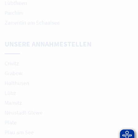
Lübtheen
Parchim
Zarrentin am Schaalsee
UNSERE ANNAHMESTELLEN
Crivitz
Grabow
Holthusen
Lübz
Marnitz
Neustadt-Glewe
Plate
Plau am See