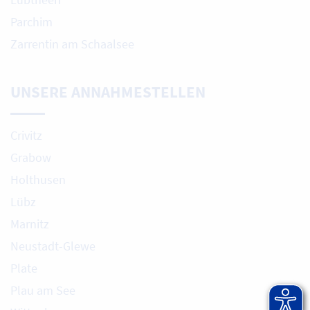
Parchim
Zarrentin am Schaalsee
UNSERE ANNAHMESTELLEN
Crivitz
Grabow
Holthusen
Lübz
Marnitz
Neustadt-Glewe
Plate
Plau am See