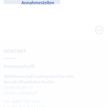
Annahmestellen
nach
oben
KONTAKT
Postanschrift
Abfallwirtschaft Ludwigslust-Parchim
Anstalt öffentlichen Rechts
Lindenstraße 30
19288 Ludwigslust
Tel: 03871 722-7000
Fax: 03871 722-77 7000