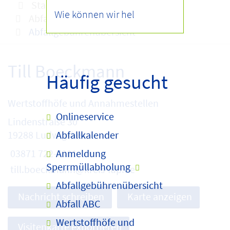
Startseite
Infocenter
Abfallgebühren
Abfallgebührenübersicht
Till Boeckmann
Häufig gesucht
Wertstoffhöfe und Annahmestellen
Onlineservice
Lindenstraße 30
Abfallkalender
19288 Ludwigslust
Anmeldung
03871 722-7011
Sperrmüllabholung
till.boeckmann@kreis-lup.de
Abfallgebührenübersicht
Nachricht schreiben
Karte anzeigen
Abfall ABC
Wertstoffhöfe und
Visitenkarte exportieren