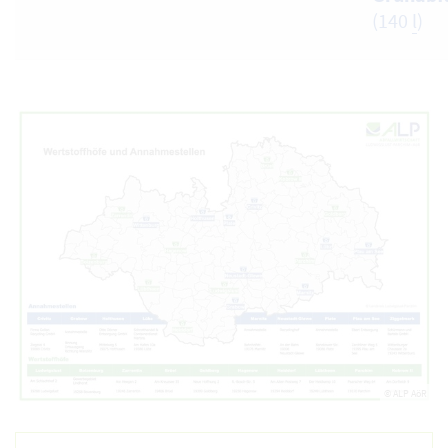
(140
l
)
© ALP AöR