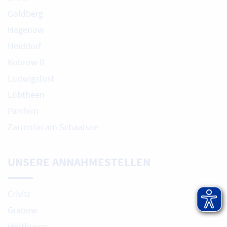
Goldberg
Hagenow
Heiddorf
Kobrow II
Ludwigslust
Lübtheen
Parchim
Zarrentin am Schaalsee
UNSERE ANNAHMESTELLEN
Crivitz
Grabow
Holthusen