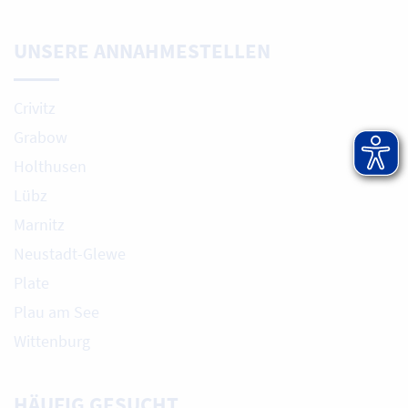
UNSERE ANNAHMESTELLEN
Crivitz
Grabow
Holthusen
Lübz
Marnitz
Neustadt-Glewe
Plate
Plau am See
Wittenburg
HÄUFIG GESUCHT