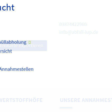
ucht
bH
03874422960
info@abfall-lup.de
üllabholung
itenkarte exportieren
rsicht
 Annahmestellen
WERTSTOFFHÖFE
UNSERE ANNAHMES