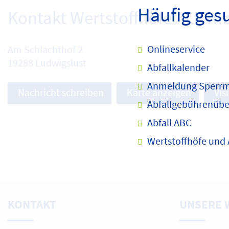
Häufig ges
Kontakt Wertstoffhöfe ALP m
Onlineservice
Am Schlachthof 2
19288 Ludwigslust
Abfallkalender
Anmeldung Sperrm
Nachricht schreiben
Karte anzeigen
Vis
Abfallgebührenübe
Abfall ABC
Wertstoffhöfe und
KONTAKT
UNSERE 