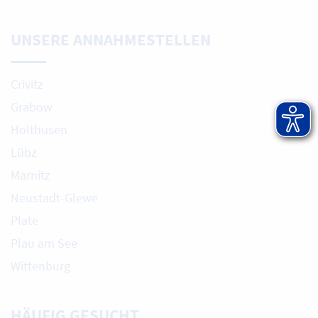
UNSERE ANNAHMESTELLEN
Crivitz
Grabow
Holthusen
Lübz
Marnitz
Neustadt-Glewe
Plate
Plau am See
Wittenburg
HÄUFIG GESUCHT