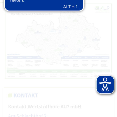
© ALP AöR
KONTAKT
Kontakt Wertstoffhöfe ALP mbH
Am Schlachthof 2