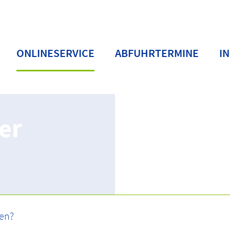
ONLINESERVICE
ABFUHRTERMINE
I
er
Abmeldung von der Abfallentsorgung