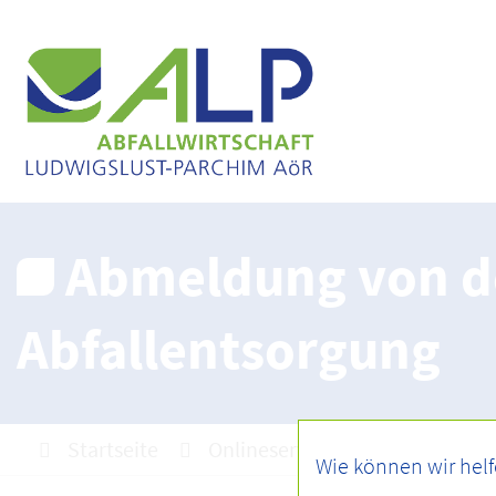
Abmeldung von d
Abfallentsorgung
Startseite
Onlineservice
Formulare