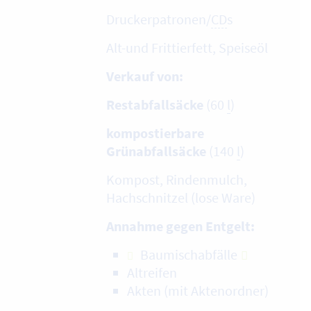
Druckerpatronen/
CD
s
Alt-und Frittierfett, Speiseöl
Verkauf von:
Restabfallsäcke
(60
l
)
kompostierbare
Grünabfallsäcke
(140
l
)
Kompost, Rindenmulch,
Hachschnitzel (lose Ware)
Annahme gegen Entgelt:
Baumischabfälle
Altreifen
Akten (mit Aktenordner)