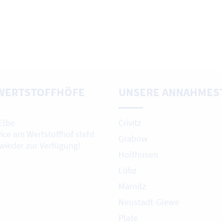
WERTSTOFFHÖFE
UNSERE ANNAHMES
Elbe
Crivitz
vice am Wertstoffhof steht
Grabow
 wieder zur Verfügung!
Holthusen
Lübz
Marnitz
Neustadt-Glewe
Plate