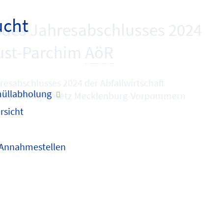
ucht
des Jahresabschlusses 2024
lust-Parchim
AöR
esabschlusses 2024 der Abfallwirtschaft
üllabholung
unalprüfungsgesetz Mecklenburg-Vorpommern
rsicht
 Annahmestellen