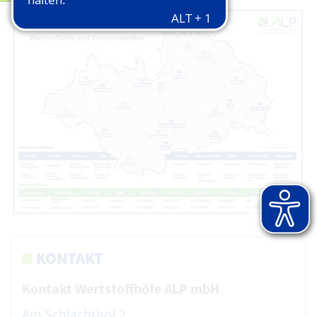
© ALP AöR
KONTAKT
Kontakt Wertstoffhöfe ALP mbH
Am Schlachthof 2