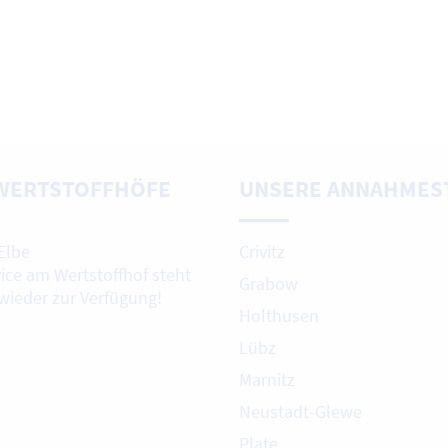
WERTSTOFFHÖFE
UNSERE ANNAHMES
Elbe
Crivitz
vice am Wertstoffhof steht
Grabow
 wieder zur Verfügung!
Holthusen
Lübz
Marnitz
Neustadt-Glewe
Plate