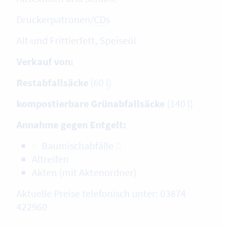
Druckerpatronen/
CD
s
Alt-und Frittierfett, Speiseöl
Verkauf von:
Restabfallsäcke
(60
l
)
kompostierbare Grünabfallsäcke
(140
l
)
Annahme gegen Entgelt:
Baumischabfälle
Altreifen
Akten (mit Aktenordner)
Aktuelle Preise telefonisch unter: 03874
422960