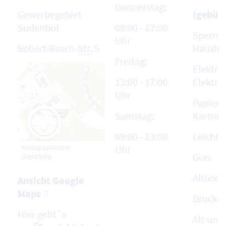
Donnerstag:
Gewerbegebiet
(gebühr
Sudenhof
08:00 - 17:00
Sperrmü
Uhr
Robert-Bosch-
Str.
5
Haushal
Freitag:
Elektro
13:00 - 17:00
Elektro
Uhr
Papier,
Samstag:
Karton
09:00 - 13:00
Leicht
Uhr
Glas
Alttext
Ansicht Google
Maps
Drucke
Hier geht´s
Alt-und 