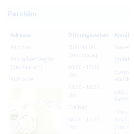
Parchim
Adresse
Öffnungszeiten
Annahm
Parchim
Montag bis
Garten-
Donnerstag:
Paarscher Weg 64
(gebühr
(bei Paarsch)
08:00 - 12:00
Sperrmü
Uhr
ALP mbH
Haushal
13:00 - 16:00
Elektro
Uhr
Elektro
Freitag:
Photov
08:00 - 12:00
aus pri
Uhr
(Nur na