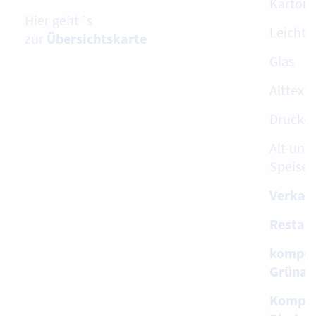
Karton
Hier geht´s
Leicht
zur
Übersichtskarte
Glas
Alttext
Drucke
Alt-und 
Speiseö
Verkauf
Restabf
kompos
Grünab
Kompos