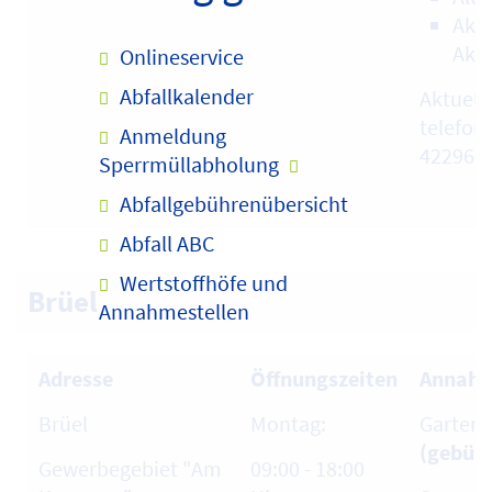
Akte
Akt
Onlineservice
Abfallkalender
Aktuell
telefon
Anmeldung
422960
Sperrmüllabholung
Abfallgebührenübersicht
Abfall ABC
Wertstoffhöfe und
Brüel
Annahmestellen
Adresse
Öffnungszeiten
Annahm
Brüel
Montag:
Garten-
(gebühr
Gewerbegebiet "Am
09:00 - 18:00