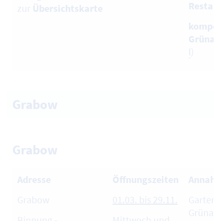
Restabf
zur
Übersichtskarte
kompos
Grünab
l
)
Grabow
Grabow
Adresse
Öffnungszeiten
Annahm
Grabow
01.03. bis 29.11.
Garten-
Grünabf
Binnung -
Mittwoch und