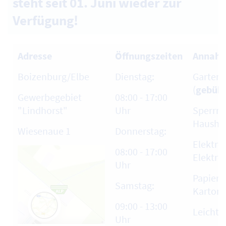
steht seit 01. Juni wieder zur
Verfügung!
Adresse
Öffnungszeiten
Annahm
Boizenburg/Elbe
Dienstag:
Garten-
(
gebühr
Gewerbegebiet
08:00 - 17:00
"Lindhorst"
Uhr
Sperrm
Haushal
Wiesenaue 1
Donnerstag:
Elektro
08:00 - 17:00
Elektro
Uhr
Papier,
Samstag:
Karton
09:00 - 13:00
Leicht
Uhr