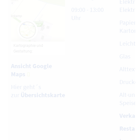
Elektro
09:00 - 13:00
Elektro
Uhr
Papier,
Karton
Leicht
Glas
Ansicht Google
Alttext
Maps
Drucke
Hier geht´s
Alt-und 
zur
Übersichtskarte
Speiseö
Verkauf
Restabf