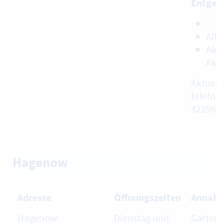
Entgelt
B
Altr
Akte
Akt
Aktuell
telefon
422960
Hagenow
Adresse
Öffnungszeiten
Annahm
Hagenow
Dienstag und
Garten-