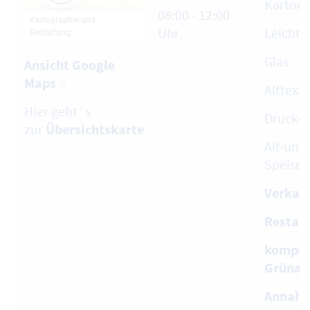
Karton
08:00 - 12:00
Uhr
Leicht
Glas
Ansicht Google
Maps
Alttext
Hier geht´s
Drucke
zur
Übe
rsichtskarte
Alt-und 
Speiseö
Verkauf
Restabf
kompos
Grünab
Annahm