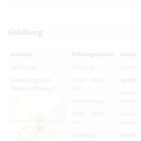
Goldberg
Adresse
Öffnungszeiten
Annahm
Goldberg
Dienstag:
Garten-
Gewerbegebiet
09:00 - 18:00
(gebühr
Neue Hoffnung 2
Uhr
Sperrm
Donnerstag:
Haushal
09:00 - 18:00
Elektro
Uhr
Elektro
Samstag:
Papier,