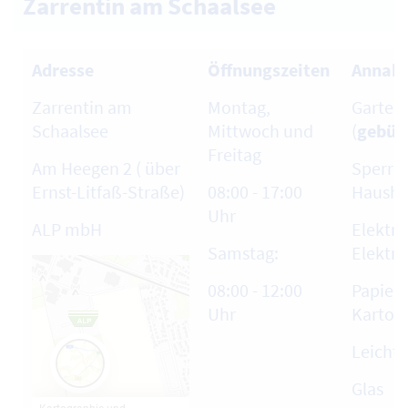
Zarrentin am Schaalsee
Adresse
Öffnungszeiten
Annahm
Zarrentin am
Montag,
Garten-
Schaalsee
Mittwoch und
(
gebühr
Freitag
Am Heegen 2 ( über
Sperrm
Ernst-Litfaß-Straße)
08:00 - 17:00
Hausha
Uhr
ALP mbH
Elektro
Samstag:
Elektro
08:00 - 12:00
Papier,
Uhr
Karton
Leicht
Glas