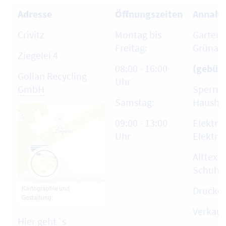
Adresse
Öffnungszeiten
Annahm
Crivitz
Montag bis
Garten-
Freitag:
Grünabf
Ziegelei 4
08:00 - 16:00
(gebühr
Gollan Recycling
Uhr
GmbH
Sperrmü
Samstag:
Haushal
09:00 - 13:00
Elektro
Uhr
Elektro
Alttexti
Schuhe
Drucke
Verkauf
Hier geht´s