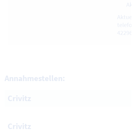
Akt
Aktuell
telefon
422960
Annahmestellen:
Crivitz
Crivitz