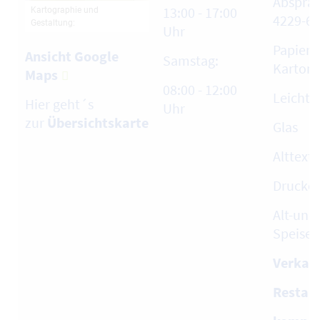
Absprac
13:00 - 17:00
4229-60
Uhr
Papier,
Ansicht Google
Samstag:
Karton
Maps
08:00 - 12:00
Leicht
Hier geht´s
Uhr
zur
Übersichtskarte
Glas
Alttext
Drucke
Alt-und 
Speiseö
Verkauf
Restabf