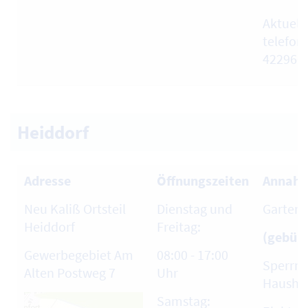
Aktuell
telefon
422960
Heiddorf
Adresse
Öffnungszeiten
Annahm
Neu Kaliß Ortsteil
Dienstag und
Garten-
Heiddorf
Freitag:
(gebühr
Gewerbegebiet Am
08:00 - 17:00
Sperrmü
Alten Postweg 7
Uhr
Haushal
Samstag: