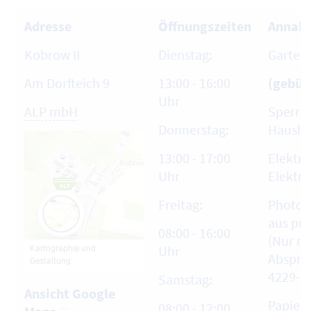
Adresse
Öffnungszeiten
Annahm
Kobrow II
Dienstag:
Garten-
Am Dorfteich 9
13:00 - 16:00
(gebüh
Uhr
ALP
mbH
Sperrm
Donnerstag:
Hausha
13:00 - 17:00
Elektro
Uhr
Elektro
Freitag:
Photov
aus pri
08:00 - 16:00
(Nur na
Uhr
Abspra
4229-60
Samstag:
Ansicht Google
Papier,
08:00 - 12:00