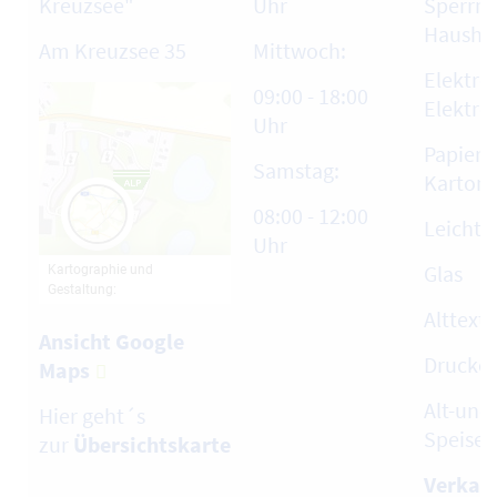
Kreuzsee"
Uhr
Sperrm
Haushal
Am Kreuzsee 35
Mittwoch:
Elektro
09:00 - 18:00
Elektro
Uhr
Papier,
Samstag:
Karton
08:00 - 12:00
Leicht
Uhr
Glas
Alttext
Ansicht Google
Drucke
Maps
Alt-und 
Hier geht´s
Speiseö
zur
Übersichtskarte
Verkauf