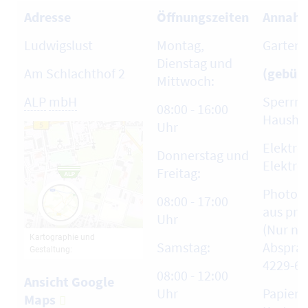
Adresse
Öffnungszeiten
Annahm
Ludwigslust
Montag,
Garten-
Dienstag und
Am Schlachthof 2
(gebühr
Mittwoch:
ALP
mbH
Sperrmü
08:00 - 16:00
Haushal
Uhr
Elektro
Donnerstag und
Elektro
Freitag:
Photov
08:00 - 17:00
aus pri
Uhr
(Nur na
Samstag:
Absprac
4229-60
08:00 - 12:00
Ansicht Google
Uhr
Papier,
Maps