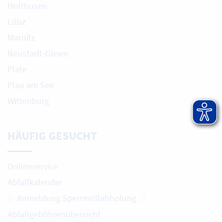
Holthusen
Lübz
Marnitz
Neustadt-Glewe
Plate
Plau am See
Wittenburg
HÄUFIG GESUCHT
Onlineservice
Abfallkalender
Anmeldung Sperrmüllabholung
Abfallgebührenübersicht