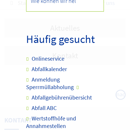
Startseite
Infocenter
Über uns
Aktuelles
Häufig gesucht
Kontakt
Onlineservice
Abfallkalender
Anmeldung
Sperrmüllabholung
nach
Abfallgebührenübersicht
oben
Abfall ABC
Wertstoffhöfe und
KONTAKT
Annahmestellen