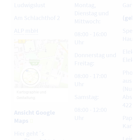
Ludwigslust
Montag,
Garten
Dienstag und
Am Schlachthof 2
(gebüh
Mittwoch:
ALP
mbH
Sperrm
08:00 - 16:00
Hausha
Uhr
Elektr
Donnerstag und
Elektr
Freitag:
Photo
08:00 - 17:00
aus pr
Uhr
(Nur n
Samstag:
Abspra
4229-6
08:00 - 12:00
Ansicht Google
Uhr
Papier
Maps
Karto
Hier geht´s
Leich