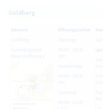
Goldberg
Adresse
Öffnungszeiten
Annah
Goldberg
Dienstag:
Garten
Gewerbegebiet
09:00 - 18:00
(gebüh
Neue Hoffnung 2
Uhr
Sperr
Donnerstag:
Hausha
09:00 - 18:00
Elektr
Uhr
Elektr
Samstag:
Papier
Karto
08:00 - 12:00
Uhr
Leich