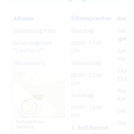
Adresse
Öffnungszeiten
Annah
Boizenburg/Elbe
Dienstag:
Garten
(
gebüh
Gewerbegebiet
08:00 - 17:00
"Lindhorst"
Uhr
Sperr
Hausha
Wiesenaue 1
Donnerstag:
Elektr
08:00 - 17:00
Elektr
Uhr
Papier
Samstag:
Karto
09:00 - 13:00
Leich
Uhr
Glas
1. Self-Service