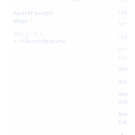
Glas
Ansicht Google
Maps
Alttex
Hier geht´s
Druck
zur
Übe
rsichtskarte
Alt-und
Speise
Verkau
Restab
kompo
Grüna
Annah
Entgel