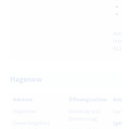
Alt
Ak
Ak
Aktuel
telefo
42296
Hagenow
Adresse
Öffnungszeiten
Annah
Hagenow
Dienstag und
Garten
Donnerstag:
Gewerbegebiet
(gebüh