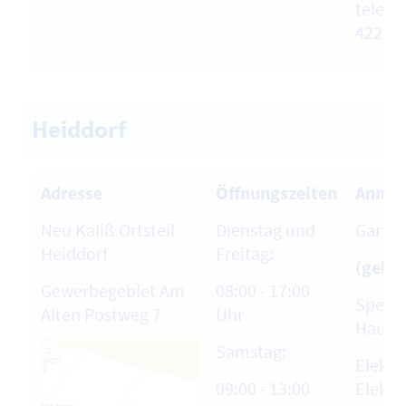
telefo
42296
Heiddorf
Adresse
Öffnungszeiten
Annah
Neu Kaliß Ortsteil
Dienstag und
Garten
Heiddorf
Freitag:
(gebüh
Gewerbegebiet Am
08:00 - 17:00
Sperrm
Alten Postweg 7
Uhr
Hausha
Samstag:
Elektr
09:00 - 13:00
Elektr