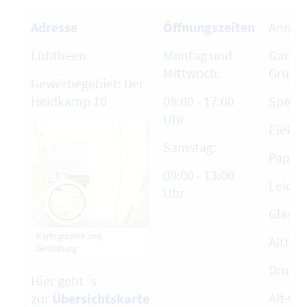
Adresse
Öffnungszeiten
Annah
Lübtheen
Montag und
Garten
Mittwoch:
Grünab
Gewerbegebiet: Der
Heidkamp 10
08:00 - 17:00
Sperrm
Uhr
Elektr
Samstag:
Papier
09:00 - 13:00
Leich
Uhr
Glas
Alttex
Druck
Hier geht´s
Alt-und
zur
Übersichtskarte