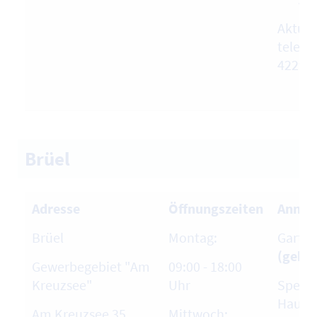
Aktuel
telefo
42296
Brüel
Adresse
Öffnungszeiten
Annah
Brüel
Montag:
Garten
(gebüh
Gewerbegebiet "Am
09:00 - 18:00
Kreuzsee"
Uhr
Sperr
Hausha
Am Kreuzsee 35
Mittwoch: