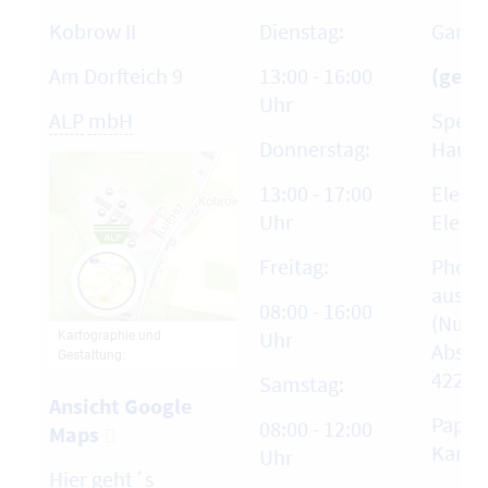
Kobrow II
Dienstag:
Garte
Am Dorfteich 9
13:00 - 16:00
(gebü
Uhr
ALP
mbH
Sperr
Donnerstag:
Haush
13:00 - 17:00
Elektr
Uhr
Elektr
Freitag:
Photo
aus p
08:00 - 16:00
(Nur n
Uhr
Abspr
4229-6
Samstag:
Ansicht Google
Papie
08:00 - 12:00
Maps
Karto
Uhr
Hier geht´s