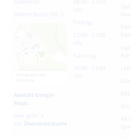
Sudenhof
08:00 - 17:00
Sperrm
Uhr
Robert-Bosch-
Str.
5
Hausha
Freitag:
Elektr
13:00 - 17:00
Elektr
Uhr
Papier
Samstag:
Karto
09:00 - 13:00
Leich
Uhr
Glas
Alttex
Ansicht Google
Maps
Druck
Hier geht´s
Alt-und
zur
Übersichtskarte
Speise