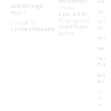
Wertstoffhof
:
Alttex
Ansicht Google
Termin
Druck
Maps
außerhalb der
Öffnungszeiten
Alt-und
Hier geht´s
via
MAEX-App
Speise
zur
Übersichtskarte
buchen.
Verkau
Restab
kompo
Grüna
Annah
Entgel
Alt
Ak
Ak