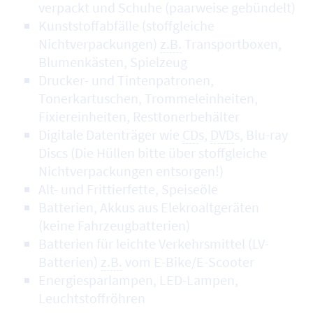
verpackt und Schuhe (paarweise gebündelt)
Kunststoffabfälle (stoffgleiche
Nichtverpackungen)
z.B.
Transportboxen,
Blumenkästen, Spielzeug
Drucker- und Tintenpatronen,
Tonerkartuschen, Trommeleinheiten,
Fixiereinheiten, Resttonerbehälter
Digitale Datenträger wie
CD
s,
DVD
s, Blu-ray
Discs (Die Hüllen bitte über stoffgleiche
Nichtverpackungen entsorgen!)
Alt- und Frittierfette, Speiseöle
Batterien, Akkus aus Elekroaltgeräten
(keine Fahrzeugbatterien)
Batterien für leichte Verkehrsmittel (LV-
Batterien)
z.B.
vom E-Bike/E-Scooter
Energiesparlampen, LED-Lampen,
Leuchtstoffröhren