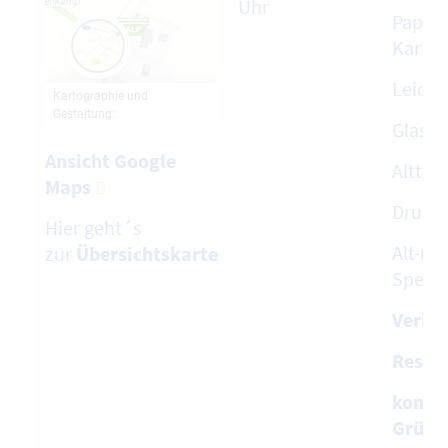
Uhr
Papier
Karto
Leich
Glas
Ansicht Google
Alttex
Maps
Druck
Hier geht´s
Alt-und
zur
Übersichtskarte
Speise
Verkau
Restab
kompo
Grüna