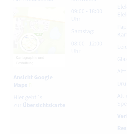
Elektr
09:00 - 18:00
Elektr
Uhr
Papier
Samstag:
Karto
08:00 - 12:00
Leich
Uhr
Glas
Alttex
Ansicht Google
Druck
Maps
Alt-und
Hier geht´s
Speise
zur
Übersichtskarte
Verkau
Restab