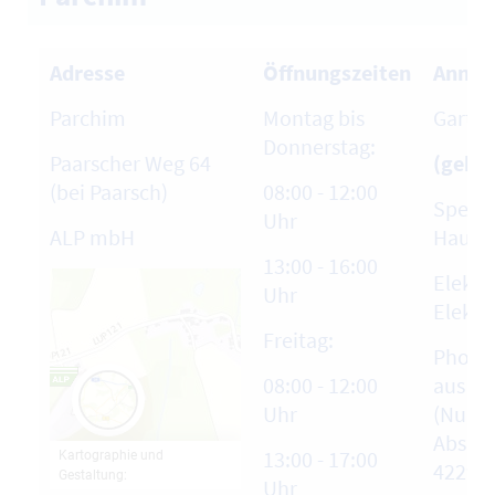
Adresse
Öffnungszeiten
Annah
Parchim
Montag bis
Garten
Donnerstag:
Paarscher Weg 64
(gebüh
(bei Paarsch)
08:00 - 12:00
Sperrm
Uhr
ALP mbH
Hausha
13:00 - 16:00
Elektr
Uhr
Elektr
Freitag:
Photo
08:00 - 12:00
aus pr
Uhr
(Nur n
Abspra
13:00 - 17:00
4229-6
Uhr