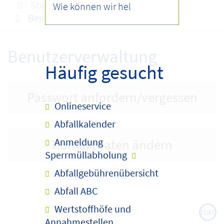
Startseite
Onlineservice
Benutzerverwaltung
Benutzerverwaltung
Häufig gesucht
Passwort anfordern/vergessen
Onlineservice
Abfallkalender
Anmeldung
Kontaktdaten ändern
Sperrmüllabholung
Abfallgebührenübersicht
Abfall ABC
Wertstoffhöfe und
nach
Annahmestellen