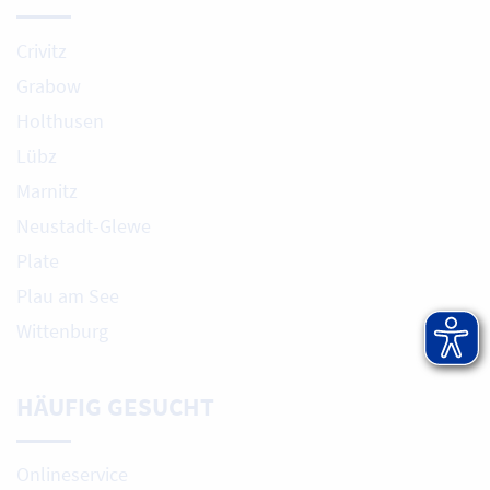
Crivitz
Grabow
Holthusen
Lübz
Marnitz
Neustadt-Glewe
Plate
Plau am See
Wittenburg
HÄUFIG GESUCHT
Onlineservice