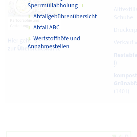
Sperrmüllabholung
Alttextil
Abfallgebührenübersicht
Schuhe
Abfall ABC
Druckerp
Wertstoffhöfe und
Hier geht´s
Verkauf 
Annahmestellen
zur
Übersichtskarte
Restabfa
l
)
kompost
Grünabf
(140
l
)