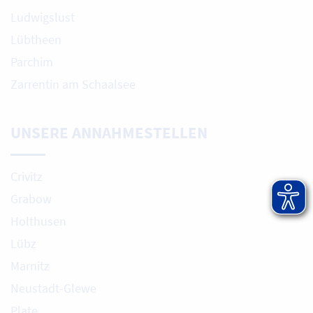
Ludwigslust
Lübtheen
Parchim
Zarrentin am Schaalsee
UNSERE ANNAHMESTELLEN
Crivitz
Grabow
Holthusen
Lübz
Marnitz
Neustadt-Glewe
Plate