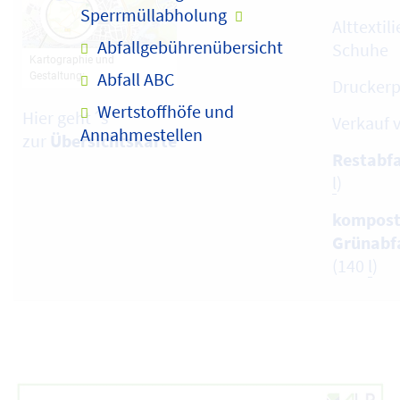
Sperrmüllabholung
Alttextil
Abfallgebührenübersicht
Schuhe
Abfall ABC
Druckerp
Wertstoffhöfe und
Hier geht´s
Verkauf 
Annahmestellen
zur
Übersichtskarte
Restabfa
l
)
kompost
Grünabf
(140
l
)