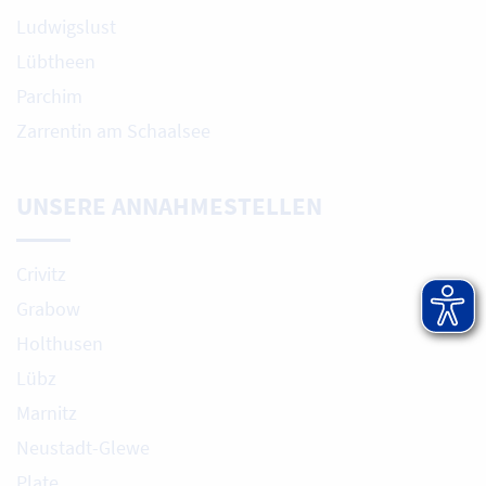
Ludwigslust
Lübtheen
Parchim
Zarrentin am Schaalsee
UNSERE ANNAHMESTELLEN
Crivitz
Grabow
Holthusen
Lübz
Marnitz
Neustadt-Glewe
Plate