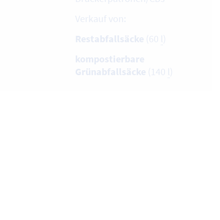
Verkauf von:
Restabfallsäcke
(60
l
)
kompostierbare
Grünabfallsäcke
(140
l
)