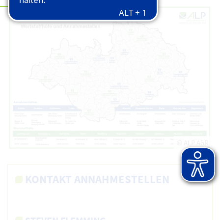
© ALP AöR
KONTAKT ANNAHMESTELLEN