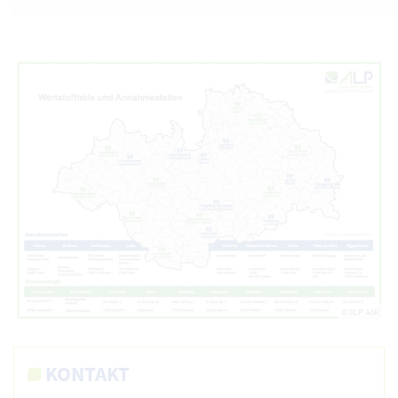
© ALP AöR
KONTAKT