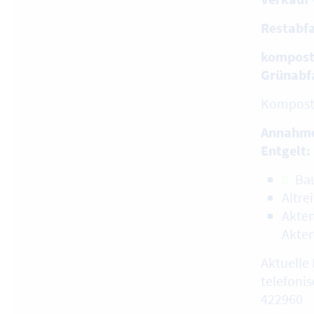
Restabfa
kompost
Grünabf
Kompost 
Annahme
Entgelt:
Ba
Altre
Akten
Akte
Aktuelle 
telefonis
422960