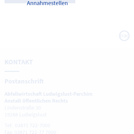
Annahmestellen
nach
oben
KONTAKT
Postanschrift
Abfallwirtschaft Ludwigslust-Parchim
Anstalt öffentlichen Rechts
Lindenstraße 30
19288 Ludwigslust
Tel: 03871 722-7000
Fax: 03871 722-77 7000