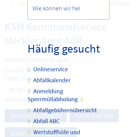
Startseite
Kurzmenü
Datenschutz
KSM Kommunalservice
Mecklenburg AöR
Häufig gesucht
Datenschutzbeauftragter
Onlineservice
Eckdrift 93
19061 Schwerin
Abfallkalender
+49 385 20092-1211
Anmeldung
datenschutz@kreis-lup.de
Sperrmüllabholung
Abfallgebührenübersicht
Nachricht schreiben
Karte anzeigen
Abfall ABC
Wertstoffhöfe und
Visitenkarte exportieren