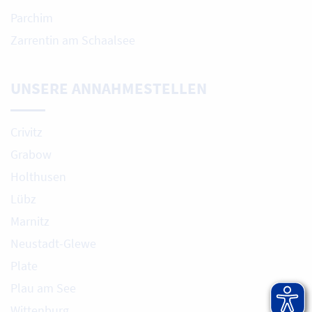
Parchim
Zarrentin am Schaalsee
UNSERE ANNAHMESTELLEN
Crivitz
Grabow
Holthusen
Lübz
Marnitz
Neustadt-Glewe
Plate
Plau am See
Wittenburg