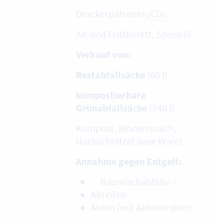
Druckerpatronen/
CD
s
Alt-und Frittierfett, Speiseöl
Verkauf von:
Restabfallsäcke
(60
l
)
kompostierbare
Grünabfallsäcke
(140
l
)
Kompost, Rindenmulch,
Hachschnitzel (lose Ware)
Annahme gegen Entgelt:
Baumischabfälle
Altreifen
Akten (mit Aktenordner)