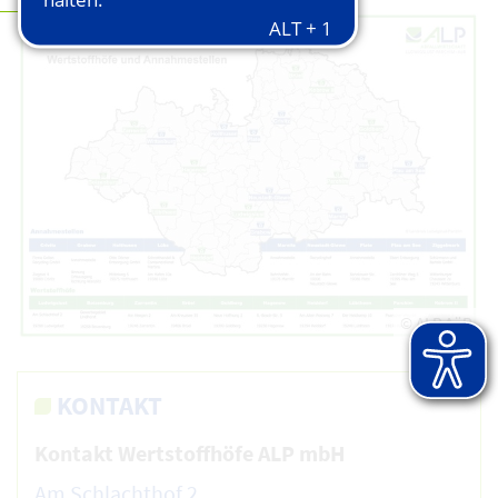
© ALP AöR
KONTAKT
Kontakt Wertstoffhöfe ALP mbH
Am Schlachthof 2