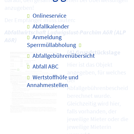
anzugeben!
Onlineservice
Der Empfänger muss lauten:
Abfallkalender
Abfallwirtschaft Ludwigslust-Parchim AöR (ALP
Anmeldung
AöR)
Sperrmüllabholung
(4) Grundstückslage
Abfallgebührenübersicht
Hier ist das Objekt
Abfall ABC
angegeben, für welches
Wertstoffhöfe und
der
Annahmestellen
Abfallgebührenbescheid
berechnet wurde.
Gleichzeitig wird hier,
falls vorhanden, der
jeweilige Mieter oder die
jeweilige Mieterin